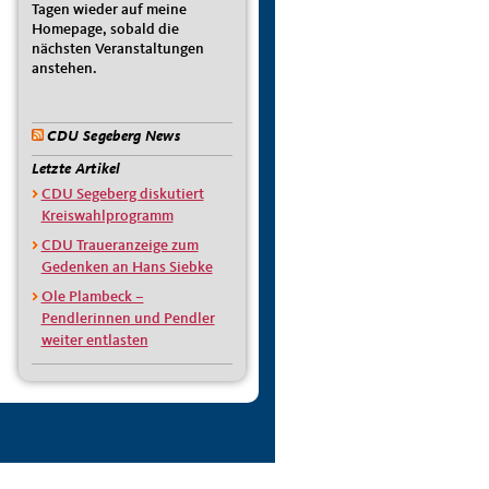
Tagen wieder auf meine
Homepage, sobald die
nächsten Veranstaltungen
anstehen.
CDU Segeberg News
Letzte Artikel
CDU Segeberg diskutiert
Kreiswahlprogramm
CDU Traueranzeige zum
Gedenken an Hans Siebke
Ole Plambeck –
Pendlerinnen und Pendler
weiter entlasten