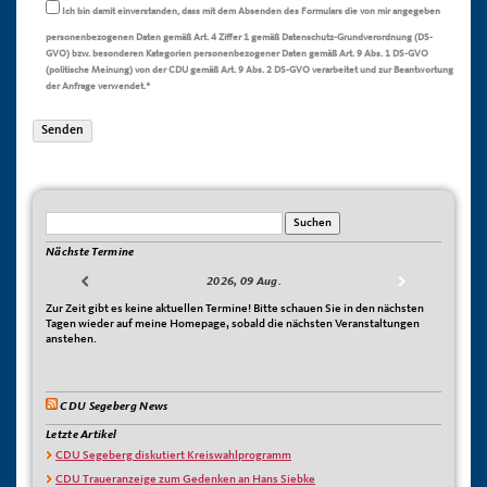
Ich bin damit einverstanden, dass mit dem Absenden des Formulars die von mir angegeben
personenbezogenen Daten gemäß Art. 4 Ziffer 1 gemäß Datenschutz-Grundverordnung (DS-
GVO) bzw. besonderen Kategorien personenbezogener Daten gemäß Art. 9 Abs. 1 DS-GVO
(politische Meinung) von der CDU gemäß Art. 9 Abs. 2 DS-GVO verarbeitet und zur Beantwortung
der Anfrage verwendet.*
Nächste Termine
2026, 09 Aug.
Zur Zeit gibt es keine aktuellen Termine! Bitte schauen Sie in den nächsten
Tagen wieder auf meine Homepage, sobald die nächsten Veranstaltungen
anstehen.
CDU Segeberg News
Letzte Artikel
CDU Segeberg diskutiert Kreiswahlprogramm
CDU Traueranzeige zum Gedenken an Hans Siebke