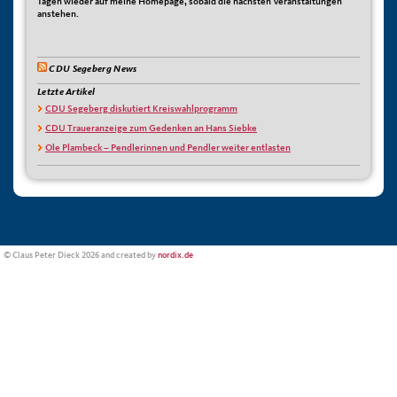
Tagen wieder auf meine Homepage, sobald die nächsten Veranstaltungen
anstehen.
CDU Segeberg News
Letzte Artikel
CDU Segeberg diskutiert Kreiswahlprogramm
CDU Traueranzeige zum Gedenken an Hans Siebke
Ole Plambeck – Pendlerinnen und Pendler weiter entlasten
© Claus Peter Dieck 2026 and created by
nordix.de