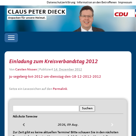
Datenschutzerklärung
Information an den Betroffenen
Impressum
Toggle
navigation
Einladung zum Kreisverbandstag 2012
Von
Carsten Nissen
|
Publiziert
14. Dezember 2012
ju-segeberg-kvt-2012-am-dienstag-den-18-12-2012-2012
Setze ein Lesezeichen auf den
Permalink
.
Nächste Termine
2026, 09 Aug.
Zur Zeit gibt es keine aktuellen Termine! Bitte schauen Sie in den nächsten