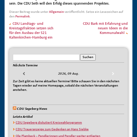
sein. Die CDU Seth will den Erfolg dieses spannenden Projektes.
Dieser Beitrag wurde unter
Allgemein
veröffentlicht. Setze ein Lesezeichen auf
den
Permalink
.
CDU Landtags- und
CDU Bark mit Erfahrung und
Kreistagsfraktion setzen sich
neuen Ideen in die
für den Ausbau der S21
Kommunalwahl
Kaltenkirchen-Hamburg ein
Nächste Termine
2026, 09 Aug.
Zur Zeit gibt es keine aktuellen Termine! Bitte schauen Sie in den nächsten
Tagen wieder auf meine Homepage, sobald die nächsten Veranstaltungen
anstehen.
CDU Segeberg News
Letzte Artikel
CDU Segeberg diskutiert Kreiswahlprogramm
CDU Traueranzeige zum Gedenken an Hans Siebke
Ole Plambeck – Pendlerinnen und Pendler weiter entlasten