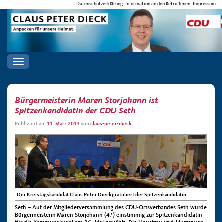
Datenschutzerklärung
Information an den Betroffenen
Impressum
Toggle
navigation
Bürgermeisterin Maren Storjohann ist
Spitzenkandidatin der CDU Seth
Publiziert am
11. März 2013
von
claus-peter-dieck
Der Kreistagskandidat Claus Peter Dieck gratuliert der Spitzenkandidatin
Seth – Auf der Mitgliederversammlung des CDU-Ortsverbandes Seth wurde
Bürgermeisterin Maren Storjohann (47) einstimmig zur Spitzenkandidatin