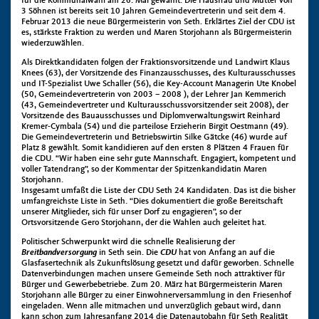
für die Kommunalwahl am 26. Mai gewählt. Die Hausfrau und Mutter von
3 Söhnen ist bereits seit 10 Jahren Gemeindevertreterin und seit dem 4.
Februar 2013 die neue Bürgermeisterin von Seth. Erklärtes Ziel der CDU ist
es, stärkste Fraktion zu werden und Maren Storjohann als Bürgermeisterin
wiederzuwählen.
Als Direktkandidaten folgen der Fraktionsvorsitzende und Landwirt Klaus
Knees (63), der Vorsitzende des Finanzausschusses, des Kulturausschusses
und IT-Spezialist Uwe Schaller (56), die Key-Account Managerin Ute Knobel
(50, Gemeindevertreterin von 2003 – 2008 ), der Lehrer Jan Kemmerich
(43, Gemeindevertreter und Kulturausschussvorsitzender seit 2008), der
Vorsitzende des Bauausschusses und Diplomverwaltungswirt Reinhard
Kremer-Cymbala (54) und die parteilose Erzieherin Birgit Oestmann (49).
Die Gemeindevertreterin und Betriebswirtin Silke Gätcke (46) wurde auf
Platz 8 gewählt. Somit kandidieren auf den ersten 8 Plätzen 4 Frauen für
die CDU. “Wir haben eine sehr gute Mannschaft. Engagiert, kompetent und
voller Tatendrang”, so der Kommentar der Spitzenkandidatin Maren
Storjohann.
Insgesamt umfaßt die Liste der CDU Seth 24 Kandidaten. Das ist die bisher
umfangreichste Liste in Seth. “Dies dokumentiert die große Bereitschaft
unserer Mitglieder, sich für unser Dorf zu engagieren”, so der
Ortsvorsitzende Gero Storjohann, der die Wahlen auch geleitet hat.
Politischer Schwerpunkt wird die schnelle Realisierung der
Breitbandversorgung
in Seth sein. Die
CDU
hat von Anfang an auf die
Glasfasertechnik als Zukunftslösung gesetzt und dafür geworben. Schnelle
Datenverbindungen machen unsere Gemeinde Seth noch attraktiver für
Bürger und Gewerbebetriebe. Zum 20. März hat Bürgermeisterin Maren
Storjohann alle Bürger zu einer Einwohnerversammlung in den Friesenhof
eingeladen. Wenn alle mitmachen und unverzüglich gebaut wird, dann
kann schon zum Jahresanfang 2014 die Datenautobahn für Seth Realität