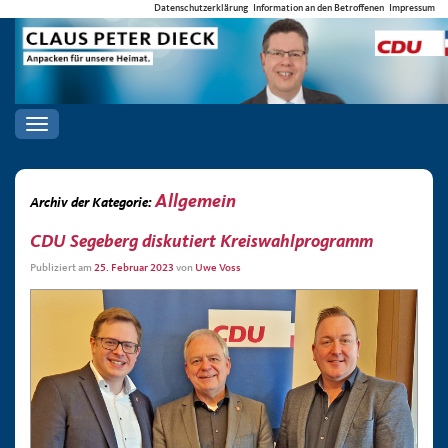
Datenschutzerklärung
Information an den Betroffenen
Impressum
Toggle
navigation
Allgemein
Archiv der Kategorie:
CDU Segeberg diskutiert Kreiswahlprogramm
Publiziert am
25. Februar 2023
von
Uwe Voss