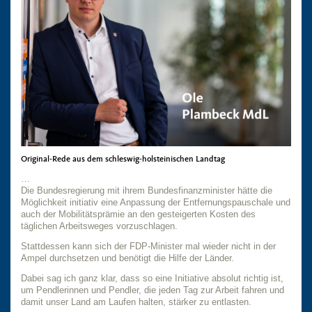
Original-Rede aus dem schleswig-holsteinischen Landtag
…
Die Bundesregierung mit ihrem Bundesfinanzminister hätte die
Möglichkeit initiativ eine Anpassung der Entfernungspauschale und
auch der Mobilitätsprämie an den gesteigerten Kosten des
täglichen Arbeitsweges vorzuschlagen.
Stattdessen kann sich der FDP-Minister mal wieder nicht in der
Ampel durchsetzen und benötigt die Hilfe der Länder.
Dabei sag ich ganz klar, dass so eine Initiative absolut richtig ist,
um Pendlerinnen und Pendler, die jeden Tag zur Arbeit fahren und
damit unser Land am Laufen halten, stärker zu entlasten.