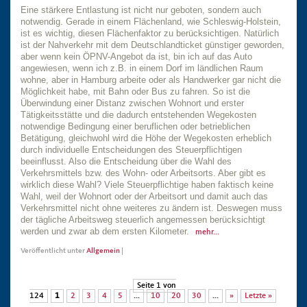
Eine stärkere Entlastung ist nicht nur geboten, sondern auch
notwendig. Gerade in einem Flächenland, wie Schleswig-Holstein,
ist es wichtig, diesen Flächenfaktor zu berücksichtigen. Natürlich
ist der Nahverkehr mit dem Deutschlandticket günstiger geworden,
aber wenn kein ÖPNV-Angebot da ist, bin ich auf das Auto
angewiesen, wenn ich z.B. in einem Dorf im ländlichen Raum
wohne, aber in Hamburg arbeite oder als Handwerker gar nicht die
Möglichkeit habe, mit Bahn oder Bus zu fahren. So ist die
Überwindung einer Distanz zwischen Wohnort und erster
Tätigkeitsstätte und die dadurch entstehenden Wegekosten
notwendige Bedingung einer beruflichen oder betrieblichen
Betätigung, gleichwohl wird die Höhe der Wegekosten erheblich
durch individuelle Entscheidungen des Steuerpflichtigen
beeinflusst. Also die Entscheidung über die Wahl des
Verkehrsmittels bzw. des Wohn- oder Arbeitsorts. Aber gibt es
wirklich diese Wahl? Viele Steuerpflichtige haben faktisch keine
Wahl, weil der Wohnort oder der Arbeitsort und damit auch das
Verkehrsmittel nicht ohne weiteres zu ändern ist. Deswegen muss
der tägliche Arbeitsweg steuerlich angemessen berücksichtigt
werden und zwar ab dem ersten Kilometer.
mehr...
Veröffentlicht unter
Allgemein
|
Seite 1 von
124
1
2
3
4
5
...
10
20
30
...
»
Letzte »