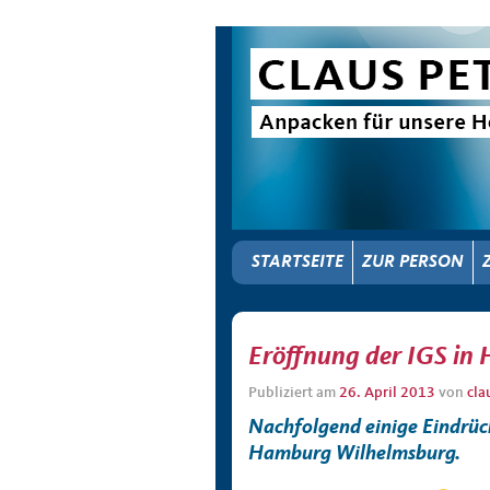
STARTSEITE
ZUR PERSON
Eröffnung der IGS in
Publiziert am
26. April 2013
von
cla
Nachfolgend einige Eindrück
Hamburg Wilhelmsburg.