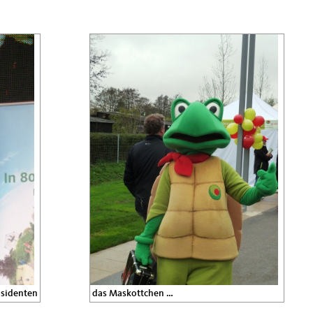
äsidenten
das Maskottchen …