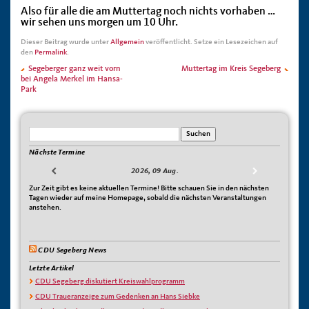
Also für alle die am Muttertag noch nichts vorhaben …
wir sehen uns morgen um 10 Uhr.
Dieser Beitrag wurde unter
Allgemein
veröffentlicht. Setze ein Lesezeichen auf
den
Permalink
.
Segeberger ganz weit vorn
Muttertag im Kreis Segeberg
bei Angela Merkel im Hansa-
Park
Nächste Termine
2026, 09 Aug.
Zur Zeit gibt es keine aktuellen Termine! Bitte schauen Sie in den nächsten
Tagen wieder auf meine Homepage, sobald die nächsten Veranstaltungen
anstehen.
CDU Segeberg News
Letzte Artikel
CDU Segeberg diskutiert Kreiswahlprogramm
CDU Traueranzeige zum Gedenken an Hans Siebke