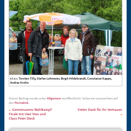
v.l.n.r. Torsten Tilly, Stefan Lohmeier, Birgit Hildebrandt, Constanze Kappe,
Andras Krohn
Dieser Beitrag wurde unter
Allgemein
veröffentlicht. Setze ein Lesezeichen auf
den
Permalink
.
Gemeinsames Wahlkampf-
Vielen Dank für Ihr Vertrauen
Finale mit Uwe Voss und
Claus Peter Dieck