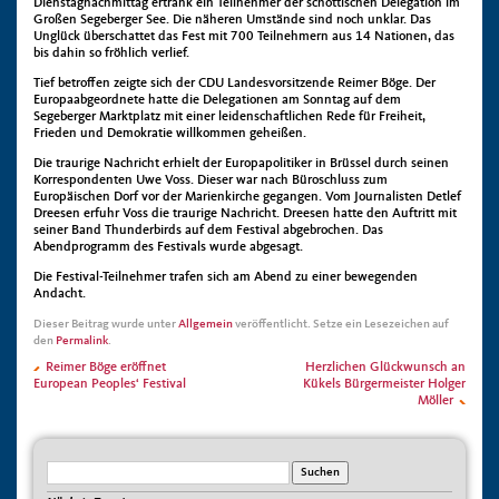
Dienstagnachmittag ertrank ein Teilnehmer der schottischen Delegation im
Großen Segeberger See. Die näheren Umstände sind noch unklar. Das
Unglück überschattet das Fest mit 700 Teilnehmern aus 14 Nationen, das
bis dahin so fröhlich verlief.
Tief betroffen zeigte sich der CDU Landesvorsitzende Reimer Böge. Der
Europaabgeordnete hatte die Delegationen am Sonntag auf dem
Segeberger Marktplatz mit einer leidenschaftlichen Rede für Freiheit,
Frieden und Demokratie willkommen geheißen.
Die traurige Nachricht erhielt der Europapolitiker in Brüssel durch seinen
Korrespondenten Uwe Voss. Dieser war nach Büroschluss zum
Europäischen Dorf vor der Marienkirche gegangen. Vom Journalisten Detlef
Dreesen erfuhr Voss die traurige Nachricht. Dreesen hatte den Auftritt mit
seiner Band Thunderbirds auf dem Festival abgebrochen. Das
Abendprogramm des Festivals wurde abgesagt.
Die Festival-Teilnehmer trafen sich am Abend zu einer bewegenden
Andacht.
Dieser Beitrag wurde unter
Allgemein
veröffentlicht. Setze ein Lesezeichen auf
den
Permalink
.
Reimer Böge eröffnet
Herzlichen Glückwunsch an
European Peoples‘ Festival
Kükels Bürgermeister Holger
Möller