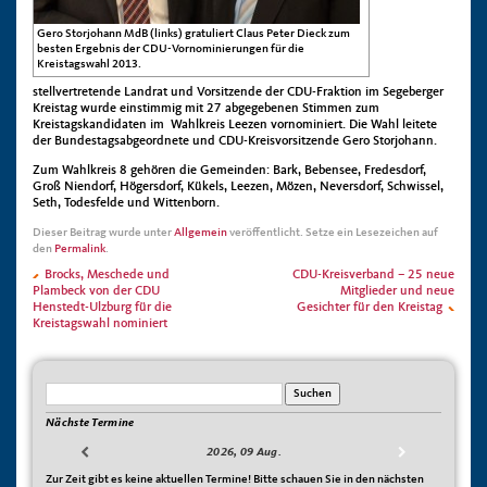
Gero Storjohann MdB (links) gratuliert Claus Peter Dieck zum
besten Ergebnis der CDU-Vornominierungen für die
Kreistagswahl 2013.
stellvertretende Landrat und Vorsitzende der CDU-Fraktion im Segeberger
Kreistag wurde einstimmig mit 27 abgegebenen Stimmen zum
Kreistagskandidaten im Wahlkreis Leezen vornominiert. Die Wahl leitete
der Bundestagsabgeordnete und CDU-Kreisvorsitzende Gero Storjohann.
Zum Wahlkreis 8 gehören die Gemeinden: Bark, Bebensee, Fredesdorf,
Groß Niendorf, Högersdorf, Kükels, Leezen, Mözen, Neversdorf, Schwissel,
Seth, Todesfelde und Wittenborn.
Dieser Beitrag wurde unter
Allgemein
veröffentlicht. Setze ein Lesezeichen auf
den
Permalink
.
Brocks, Meschede und
CDU-Kreisverband – 25 neue
Plambeck von der CDU
Mitglieder und neue
Henstedt-Ulzburg für die
Gesichter für den Kreistag
Kreistagswahl nominiert
Nächste Termine
2026, 09 Aug.
Zur Zeit gibt es keine aktuellen Termine! Bitte schauen Sie in den nächsten