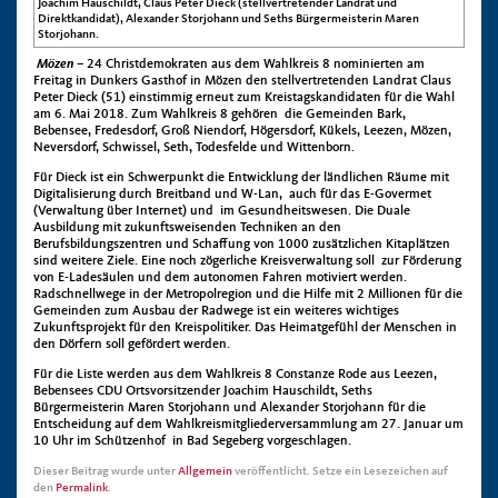
Joachim Hauschildt, Claus Peter Dieck (stellvertretender Landrat und
Direktkandidat), Alexander Storjohann und Seths Bürgermeisterin Maren
Storjohann.
Mözen
– 24 Christdemokraten aus dem Wahlkreis 8 nominierten am
Freitag in Dunkers Gasthof in Mözen den stellvertretenden Landrat Claus
Peter Dieck (51) einstimmig erneut zum Kreistagskandidaten für die Wahl
am 6. Mai 2018. Zum Wahlkreis 8 gehören die Gemeinden Bark,
Bebensee, Fredesdorf, Groß Niendorf, Högersdorf, Kükels, Leezen, Mözen,
Neversdorf, Schwissel, Seth, Todesfelde und Wittenborn.
Für Dieck ist ein Schwerpunkt die Entwicklung der ländlichen Räume mit
Digitalisierung durch Breitband und W-Lan, auch für das E-Govermet
(Verwaltung über Internet) und im Gesundheitswesen. Die Duale
Ausbildung mit zukunftsweisenden Techniken an den
Berufsbildungszentren und Schaffung von 1000 zusätzlichen Kitaplätzen
sind weitere Ziele. Eine noch zögerliche Kreisverwaltung soll zur Förderung
von E-Ladesäulen und dem autonomen Fahren motiviert werden.
Radschnellwege in der Metropolregion und die Hilfe mit 2 Millionen für die
Gemeinden zum Ausbau der Radwege ist ein weiteres wichtiges
Zukunftsprojekt für den Kreispolitiker. Das Heimatgefühl der Menschen in
den Dörfern soll gefördert werden.
Für die Liste werden aus dem Wahlkreis 8 Constanze Rode aus Leezen,
Bebensees CDU Ortsvorsitzender Joachim Hauschildt, Seths
Bürgermeisterin Maren Storjohann und Alexander Storjohann für die
Entscheidung auf dem Wahlkreismitgliederversammlung am 27. Januar um
10 Uhr im Schützenhof in Bad Segeberg vorgeschlagen.
Dieser Beitrag wurde unter
Allgemein
veröffentlicht. Setze ein Lesezeichen auf
den
Permalink
.