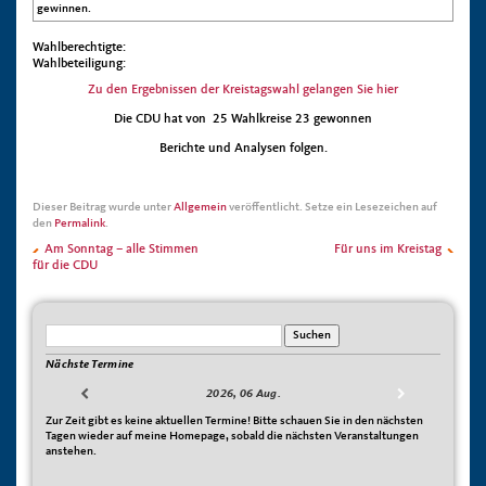
gewinnen.
Wahlberechtigte:
Wahlbeteiligung:
Zu den Ergebnissen der Kreistagswahl gelangen Sie hier
Die CDU hat von 25 Wahlkreise 23 gewonnen
Berichte und Analysen folgen.
Dieser Beitrag wurde unter
Allgemein
veröffentlicht. Setze ein Lesezeichen auf
den
Permalink
.
Am Sonntag – alle Stimmen
Für uns im Kreistag
für die CDU
Nächste Termine
2026, 06 Aug.
Zur Zeit gibt es keine aktuellen Termine! Bitte schauen Sie in den nächsten
Tagen wieder auf meine Homepage, sobald die nächsten Veranstaltungen
anstehen.