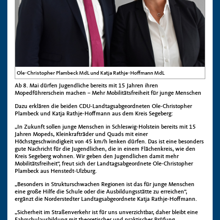
Ole-Christopher Plambeck MdL und Katja Rathje-Hoffmann MdL
Ab 8. Mai dürfen Jugendliche bereits mit 15 Jahren ihren
Mopedführerschein machen
– Mehr Mobilitätsfreiheit für junge Menschen
Dazu erklären die beiden CDU-Landtagsabgeordneten
Ole-Christopher
Plambeck
und
Katja Rathje-Hoffmann
aus dem Kreis Segeberg:
„In Zukunft sollen junge Menschen in Schleswig-Holstein bereits mit 15
Jahren Mopeds, Kleinkrafträder und Quads mit einer
Höchstgeschwindigkeit von 45 km/h lenken dürfen. Das ist eine besonders
gute Nachricht für die Jugendlichen, die in einem Flächenkreis, wie den
Kreis Segeberg wohnen
. Wir geben den Jugendlichen damit mehr
Mobilitätsfreiheit
“,
freut sich
der Landtagsabgeordnete Ole-Christopher
Plambeck aus Henstedt-Ulzburg.
„Besonders in Strukturschwachen Regionen ist das für junge Menschen
eine große Hilfe die Schule oder die Ausbildungsstätte zu erreichen“,
ergänzt die
Norderstedter
Landtagsabgeordnete Katja Rathje-Hoffmann.
„Sicherheit im Straßenverkehr ist für uns unverzichtbar, daher
bleibt
eine