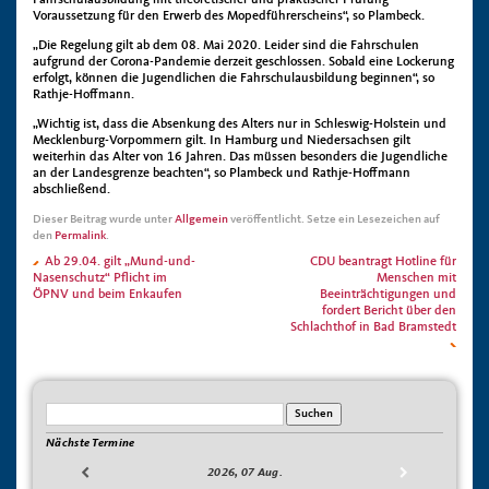
Fahrschulausbildung mit theoretischer und praktischer Prüfung
Voraussetzung für den Erwerb des Mopedführerscheins
“, so Plambeck.
„
Die Regelung gilt ab dem 08. Mai 2020.
Leider sind die Fahrschulen
aufgrund der Corona-Pandemie derzeit geschlossen. Sobald eine Lockerung
erfolgt, können die Jugendlichen die Fahrschulausbildung beginnen“, so
Rathje-Hoffmann.
„Wichtig ist, dass die Absenkung des Alters nur in Schleswig-Holstein und
Mecklenburg-Vorpommern gilt. In Hamburg und Niedersachsen gilt
weiterhin das Alter von 16 Jahren. Das müssen besonders die Jugendliche
an der Landesgrenze beachten“, so Plambeck und Rathje-Hoffmann
abschließend.
Dieser Beitrag wurde unter
Allgemein
veröffentlicht. Setze ein Lesezeichen auf
den
Permalink
.
Ab 29.04. gilt „Mund-und-
CDU beantragt Hotline für
Nasenschutz“ Pflicht im
Menschen mit
ÖPNV und beim Enkaufen
Beeinträchtigungen und
fordert Bericht über den
Schlachthof in Bad Bramstedt
Nächste Termine
2026, 07 Aug.