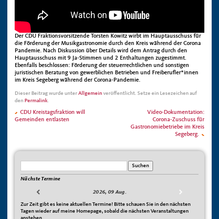
Der CDU Fraktionsvorsitzende Torsten Kowitz wirbt im Hauptausschuss für
die Förderung der Musikgastronomie durch den Kreis während der Corona
Pandemie. Nach Diskussion über Details wird dem Antrag durch den
Hauptausschuss mit 9 Ja-Stimmen und 2 Enthaltungen zugestimmt.
Ebenfalls beschlossen: Förderung der steuerrechtlichen und sonstigen
juristischen Beratung von gewerblichen Betrieben und Freiberufler*innen
im Kreis Segeberg während der Corona-Pandemie.
Dieser Beitrag wurde unter
Allgemein
veröffentlicht. Setze ein Lesezeichen auf
den
Permalink
.
CDU Kreistagsfraktion will
Video-Dokumentation:
Gemeinden entlasten
Corona-Zuschuss für
Gastronomiebetriebe im Kreis
Segeberg.
Nächste Termine
2026, 09 Aug.
Zur Zeit gibt es keine aktuellen Termine! Bitte schauen Sie in den nächsten
Tagen wieder auf meine Homepage, sobald die nächsten Veranstaltungen
anstehen.