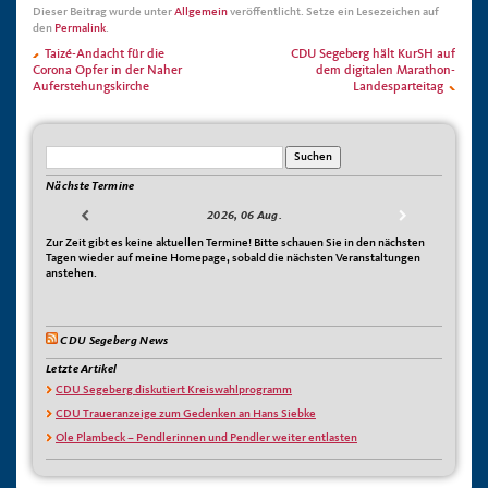
Dieser Beitrag wurde unter
Allgemein
veröffentlicht. Setze ein Lesezeichen auf
den
Permalink
.
Taizé-Andacht für die
CDU Segeberg hält KurSH auf
Corona Opfer in der Naher
dem digitalen Marathon-
Auferstehungskirche
Landesparteitag
Nächste Termine
2026, 06 Aug.
Zur Zeit gibt es keine aktuellen Termine! Bitte schauen Sie in den nächsten
Tagen wieder auf meine Homepage, sobald die nächsten Veranstaltungen
anstehen.
CDU Segeberg News
Letzte Artikel
CDU Segeberg diskutiert Kreiswahlprogramm
CDU Traueranzeige zum Gedenken an Hans Siebke
Ole Plambeck – Pendlerinnen und Pendler weiter entlasten