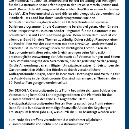
Ole Plambeck hat auch als Steuerberater bei der Erstellung von Anträgen
für die Gastronomie seine Erfahrungen in der Praxis sammeln konnte und
weiß „Keine Unterstützung ersetzt die echten Umsätze in einem laufenden
Betrieb“. „Die Probleme sind da und dürfen nicht wegdiskutiert werden“, so
Plambeck. Das Land hat durch Sonderprogramme, wie den
Mittelstandssicherungsfonds oder den Härtefallfonds und spezielle
Darlehensprogramme für die Gastronomie bereits viel getan. Aber für eine
echte Perspektive muss es ein Sonder-Programm für die Gastronomie im
Schulterschluss mit Land und Bund geben. Denn neben dem Land ist vor
allem der Bund für viele Themen zuständig. Daher schlägt Plambeck einen
10-Punkte-Plan vor, der zusammen mit dem DEHOGA-Landesverband zu
erarbeiten ist. In der Vorlage sollen die wichtigsten Forderungen der
Gastronomie enthalten sein, wie Erleichterungen beim Mindestlohn,
praxistaugliche Ausweitung der Arbeitszeit auf Veranstaltungen und Feiern
nach Vereinbarung mit den Mitarbeitern, eine längerfristige Verlängerung
für die Anwendung des ermäßigten Umsatzsteuersatzes für Leistungen der
Gastronomie, den Abbau der Bürokratie durch verständlichere
Auflagenformulierungen, sowie bessere Voraussetzungen und Werbung für
die Ausbildung in der Gastronomie. Das sind nur einige der Themen, die im
10-Punkte Plan geregelt werden sollten.
Der DEHOGA Kreisvorsitzende Lutz Frank bedankte sich zum Schluss der
Veranstaltung beim CDU-Landtagsabgeordneten Ole Plambeck für das
Zusammenwirken in der Krise auf Augenhöhe. Dem CDU-
Kreistagsfraktionsvorsitzenden Torsten Kowitz sprach Lutz Frank seinen
Dank für die bundesweit einmalige finanzielle Aktion des Segeberger
Kreistages im letzten Jahr aus, was durch die CDU beantragt worden war.
Zum Ende des Treffens vereinbarten die Teilnehmer alljährliche
Zusammenkünfte von Politik und Gastronomie vor Ort.