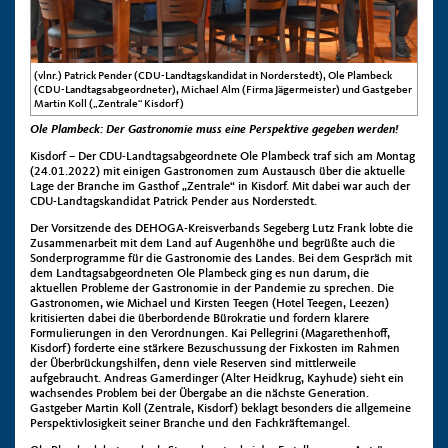
(vlnr.) Patrick Pender (CDU-Landtagskandidat in Norderstedt), Ole Plambeck
(CDU-Landtagsabgeordneter), Michael Alm (Firma Jägermeister) und Gastgeber
Martin Koll („Zentrale“ Kisdorf)
Ole Plambeck: Der Gastronomie muss eine Perspektive gegeben werden!
Kisdorf – Der CDU-Landtagsabgeordnete Ole Plambeck traf sich am Montag
(24.01.2022) mit einigen Gastronomen zum Austausch über die aktuelle
Lage der Branche im Gasthof „Zentrale“ in Kisdorf. Mit dabei war auch der
CDU-Landtagskandidat Patrick Pender aus Norderstedt.
Der Vorsitzende des DEHOGA-Kreisverbands Segeberg Lutz Frank lobte die
Zusammenarbeit mit dem Land auf Augenhöhe und begrüßte auch die
Sonderprogramme für die Gastronomie des Landes. Bei dem Gespräch mit
dem Landtagsabgeordneten Ole Plambeck ging es nun darum, die
aktuellen Probleme der Gastronomie in der Pandemie zu sprechen. Die
Gastronomen, wie Michael und Kirsten Teegen (Hotel Teegen, Leezen)
kritisierten dabei die überbordende Bürokratie und fordern klarere
Formulierungen in den Verordnungen. Kai Pellegrini (Magarethenhoff,
Kisdorf) forderte eine stärkere Bezuschussung der Fixkosten im Rahmen
der Überbrückungshilfen, denn viele Reserven sind mittlerweile
aufgebraucht. Andreas Gamerdinger (Alter Heidkrug, Kayhude) sieht ein
wachsendes Problem bei der Übergabe an die nächste Generation.
Gastgeber Martin Koll (Zentrale, Kisdorf) beklagt besonders die allgemeine
Perspektivlosigkeit seiner Branche und den Fachkräftemangel.