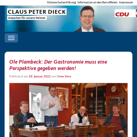
Datenschutzerklärung
Information an den Betroffenen
Impressum
Toggle
navigation
Ole Plambeck: Der Gastronomie muss eine
Perspektive gegeben werden!
Publiziert am
26. Januar 2022
von
Uwe Voss