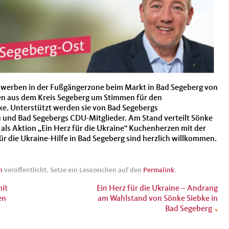
l werben in der Fußgängerzone beim Markt in Bad Segeberg von
n aus dem Kreis Segeberg um Stimmen für den
e. Unterstützt werden sie von Bad Segebergs
 und Bad Segebergs CDU-Mitglieder. Am Stand verteilt Sönke
 als Aktion „Ein Herz für die Ukraine“ Kuchenherzen mit der
r die Ukraine-Hilfe in Bad Segeberg sind herzlich willkommen.
n
veröffentlicht. Setze ein Lesezeichen auf den
Permalink
.
it
Ein Herz für die Ukraine – Andrang
en
am Wahlstand von Sönke Siebke in
Bad Segeberg