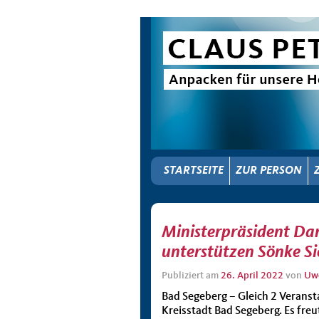
STARTSEITE
ZUR PERSON
Ministerpräsident Da
unterstützen Sönke S
Publiziert am
26. April 2022
von
Uw
Bad Segeberg – Gleich 2 Veransta
Kreisstadt Bad Segeberg. Es fre