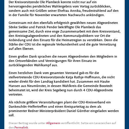
Der Kreisvorsitzende Ole Plambeck konnte nicht nur auf ein
hervorragendes persönliches Wahlergebnis vom Vortag zurückblicken,
sondern auch mit Grüßen seiner Ehefrau Annika, freudestrahlend auf den
in der Familie für November erwarteten Nachwuchs ankündigen.
Gemeinsam mit den ebenfalls erfolgreich gewählten neuen Abgeordneten
Sönke Siebke und Patrick Pender bekräftigte Ole Plambeck das
gemeinsame Ziel, durch eine enge Zusammenarbeit mit dem Kreisvorstand,
den Kreistagsabgeordneten und den Kommunalpolitikern vor Ort die
Anbindung und den Einsatz für die Heimatregion zu verstärken. Denn die
Stärke der CDU ist die regionale Verbundenheit und die gute Vernetzung
auf allen Ebenen.
Einen großen Dank sprachen die neuen Abgeordneten den Mitgliedern in
den Ortsverbänden und Vereinigungen für ihren Einsatz im
zurückliegenden Wahlkampf aus.
Einen herzlichen Dank vom gesamten Vorstand gab es für die
stellvertretende CDU-Kreisvorsitzende Katja Rathje-Hoffmann, die nicht
wieder direkt für den Landtag kandidiert hat. Zusammen mit Hauke
Hansen aus Neumünster, in dessen Wahlkreis die Gemeinde Boostedt
beheimatet ist, wird der Kreis Segeberg nun durch 4 CDU-Abgeordnete
vertreten.
Als nächste größere Veranstaltungen plant der CDU-Kreisverband ein
Dankeschön-Helfertreffen und einen Kreisparteitag zu dem als
prominenter Redner Ministerpräsident Daniel Günther eingeladen werden
soll.
Dieser Beitrag wurde unter
Allgemein
veröffentlicht. Setze ein Lesezeichen auf
den
Permalink
.