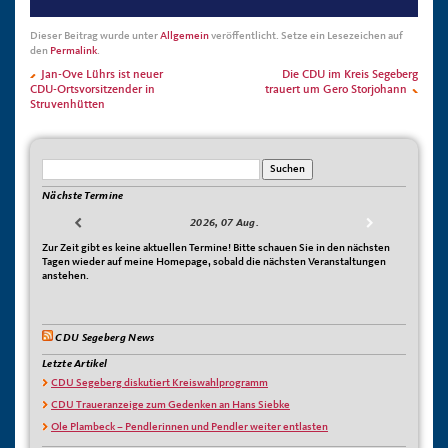
Dieser Beitrag wurde unter
Allgemein
veröffentlicht. Setze ein Lesezeichen auf
den
Permalink
.
Jan-Ove Lührs ist neuer
Die CDU im Kreis Segeberg
CDU-Ortsvorsitzender in
trauert um Gero Storjohann
Struvenhütten
Nächste Termine
2026, 07 Aug.
Zur Zeit gibt es keine aktuellen Termine! Bitte schauen Sie in den nächsten
Tagen wieder auf meine Homepage, sobald die nächsten Veranstaltungen
anstehen.
CDU Segeberg News
Letzte Artikel
CDU Segeberg diskutiert Kreiswahlprogramm
CDU Traueranzeige zum Gedenken an Hans Siebke
Ole Plambeck – Pendlerinnen und Pendler weiter entlasten