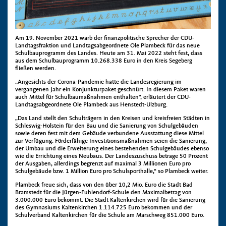
Am 19. November 2021 warb der finanzpolitische Sprecher der CDU-
Landtagsfraktion und Landtagsabgeordnete Ole Plambeck für das neue
Schulbauprogramm des Landes. Heute am 31. Mai 2022 steht fest, dass
aus dem Schulbauprogramm 10.268.338 Euro in den Kreis Segeberg
fließen werden.
„Angesichts der Corona-Pandemie hatte die Landesregierung im
vergangenen Jahr ein Konjunkturpaket geschnürt. In diesem Paket waren
auch Mittel für Schulbaumaßnahmen enthalten“, erläutert der CDU-
Landtagsabgeordnete Ole Plambeck aus Henstedt-Ulzburg.
„Das Land stellt den Schulträgern in den Kreisen und kreisfreien Städten in
Schleswig-Holstein für den Bau und die Sanierung von Schulgebäuden
sowie deren fest mit dem Gebäude verbundene Ausstattung diese Mittel
zur Verfügung. Förderfähige Investitionsmaßnahmen seien die Sanierung,
der Umbau und die Erweiterung eines bestehenden Schulgebäudes ebenso
wie die Errichtung eines Neubaus. Der Landeszuschuss betrage 50 Prozent
der Ausgaben, allerdings begrenzt auf maximal 3 Millionen Euro pro
Schulgebäude bzw. 1 Million Euro pro Schulsporthalle,“ so Plambeck weiter.
Plambeck freue sich, dass von den über 10,2 Mio. Euro die Stadt Bad
Bramstedt für die Jürgen-Fuhlendorf-Schule den Maximalbetrag von
3.000.000 Euro bekommt. Die Stadt Kaltenkirchen wird für die Sanierung
des Gymnasiums Kaltenkirchen 1.114.725 Euro bekommen und der
Schulverband Kaltenkirchen für die Schule am Marschweg 851.000 Euro.