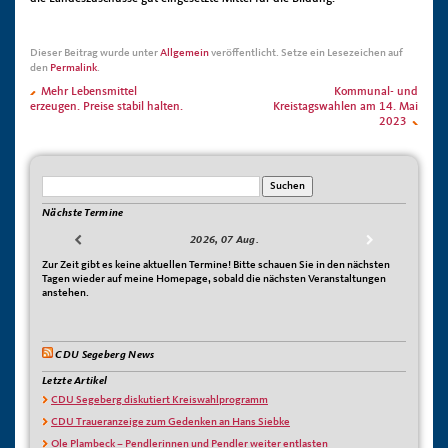
Dieser Beitrag wurde unter
Allgemein
veröffentlicht. Setze ein Lesezeichen auf
den
Permalink
.
Mehr Lebensmittel
Kommunal- und
erzeugen. Preise stabil halten.
Kreistagswahlen am 14. Mai
2023
Nächste Termine
2026, 07 Aug.
Zur Zeit gibt es keine aktuellen Termine! Bitte schauen Sie in den nächsten
Tagen wieder auf meine Homepage, sobald die nächsten Veranstaltungen
anstehen.
CDU Segeberg News
Letzte Artikel
CDU Segeberg diskutiert Kreiswahlprogramm
CDU Traueranzeige zum Gedenken an Hans Siebke
Ole Plambeck – Pendlerinnen und Pendler weiter entlasten