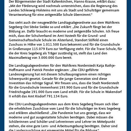
Der Bürgermeister der Stadt Kaltenkirchen, Hanno Krause, erklärt dazu:
„Mit der Förderung wird nochmals unterstrichen, dass die Regierung des
Landes Schleswig-Holsteins mit uns als Stadt und Schulträger gemeinsam
Verantwortung für eine zeitgemäße Schule übernimmt.“
Das sieht auch der neugewählte Landtagsabgeordnete aus dem Wahlkreis
Segeberg-Ost Sönke Siebke so und erklärt: „Die Zukunft fängt bei der
Bildung an. Dafür braucht es moderne und zeitgemäße Schulen. Ich freue
mich, dass der Schulverband im Amt Itzstedt für die Grund- und
Gemeinschaftsschule Schule im Alsterland, Standort Sülfeld einen
Zuschuss in Höhe von 1.011.500 Euro bekommt und für die Grundschule
in Großenaspe 115.079 Euro zur Verfügung steht. Für die Trave-Schule, für
die der Kreis Segeberg als Träger zuständig ist, stellt das Land den
Maximalbetrag von 3.000.000 Euro bereit.
Die Landtagsabgeordneten für den Wahlkreis Norderstedt Katja Rathje-
Hoffmann und Patrick Pender ergänzen: „Die CDU-geführte
Landesregierung hat mit diesem Schulbauprogramm einen richtigen
Schwerpunkt gesetzt. Gerade für die junge Generation sind diese
Investition das richtige Signal. Wir freuen uns, dass die Stadt Norderstedt
für die Grundschule Immenhorst 193.900 Euro und für die Grundschule
Friedrichsgabe 191.000 Euro vom Land erhält. Für die Schule in Wakendorf
II erhält das Amt Kisdorf 791.134 Euro.
Die CDU-Landtagsabgeordneten aus dem Kreis Segeberg freuen sich über
die erheblichen Zuschüsse vom Land für die Schulträger im Kreis Segeberg
und erklären abschließend: „Die Pandemie hat uns gezeigt, dass wir
moderne und gut ausgestattete Schulen benötigen. Dabei müssen die
Schülerinnen und Schüler und Lehrerinnen und Lehrer im Mittelpunkt
stehen, die eine gute Lern- und Arbeitsumgebung benötigen. Daher sind
die Landeszuschüsse gut eingesetzte Mittel für die Bildung.“