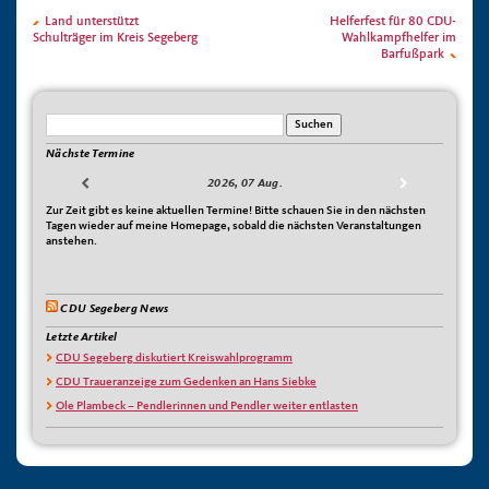
Land unterstützt
Helferfest für 80 CDU-
Schulträger im Kreis Segeberg
Wahlkampfhelfer im
Barfußpark
Nächste Termine
2026, 07 Aug.
Zur Zeit gibt es keine aktuellen Termine! Bitte schauen Sie in den nächsten
Tagen wieder auf meine Homepage, sobald die nächsten Veranstaltungen
anstehen.
CDU Segeberg News
Letzte Artikel
CDU Segeberg diskutiert Kreiswahlprogramm
CDU Traueranzeige zum Gedenken an Hans Siebke
Ole Plambeck – Pendlerinnen und Pendler weiter entlasten