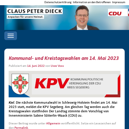
Datenschutzerklärung
Information an den Betroffenen
Impressum
Toggle
navigation
Kommunal- und Kreistagswahlen am 14. Mai 2023
Publiziert am
14. Juni 2022
von
Uwe Voss
Kiel.
Die nächste Kommunalwahl in Schleswig-Holstein findet am 14. Mai
2023 statt, meldet die KPV Segeberg. Am gleichen Tag werden auch die
Kreistagswalen stattfinden Der Landtag stimmte dem Vorschlag von
Innenministerin Sabine Sütterlin-Waack (CDU) zu.
Dieser Beitrag wurde unter
Allgemein
veröffentlicht. Setze ein Lesezeichen auf
den
Permalink
.